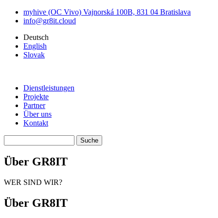
Direkt
myhive (OC Vivo) Vajnorská 100B, 831 04 Bratislava
zum
info@gr8it.cloud
Inhalt
Deutsch
English
Slovak
Dienstleistungen
Projekte
Main
Partner
navigation
Über uns
Kontakt
Suche
Über GR8IT
WER SIND WIR?
Über GR8IT